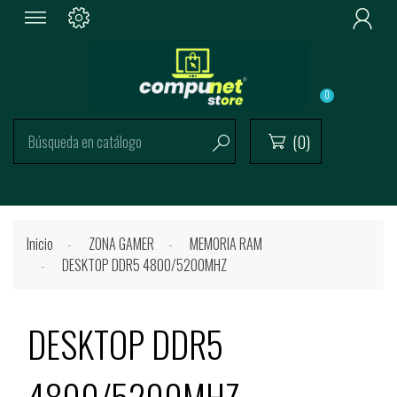

0
(0)


Inicio
ZONA GAMER
MEMORIA RAM
DESKTOP DDR5 4800/5200MHZ
DESKTOP DDR5