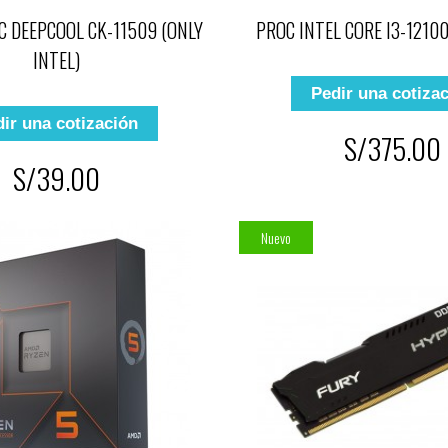
C DEEPCOOL CK-11509 (ONLY
PROC INTEL CORE I3-1210
INTEL)
Pedir una cotiza
ir una cotización
S/375.00
S/39.00
Nuevo