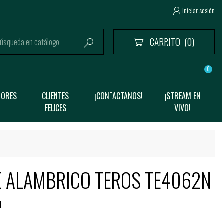
Iniciar sesión

CARRITO
(0)


0
TORES
CLIENTES
¡CONTACTANOS!
¡STREAM EN
FELICES
VIVO!
E ALAMBRICO TEROS TE4062N
N