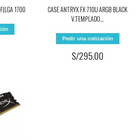
0F|LGA 1700
CASE ANTRYX FX 710U ARGB BLACK
V.TEMPLADO...
ción
Pedir una cotización
S/295.00