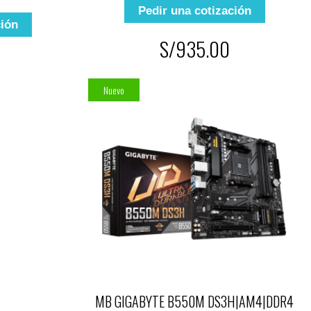
Pedir una cotización
ción
S/935.00
Nuevo
MB GIGABYTE B550M DS3H|AM4|DDR4