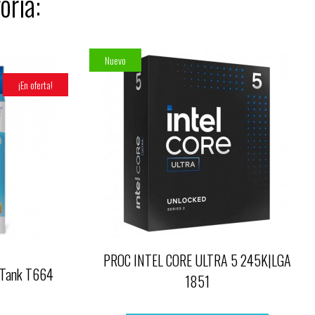
oría:
Nuevo
¡En oferta!
PROC INTEL CORE ULTRA 5 245K|LGA
coTank T664
1851