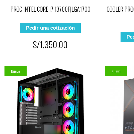
PROC INTEL CORE I7 13700F|LGA1700
COOLER PRO
Pedir una cotización
Ped
S/1,350.00
Nuevo
Nuevo