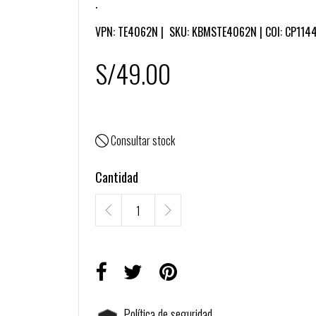
.
VPN:
TE4062N
| SKU:
KBMSTE4062N
| COI:
CP114
S/49.00
Consultar stock

Cantidad
Política de seguridad