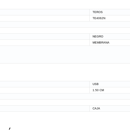
TEROS
TE4062N
NEGRO
MEMBRANA
USB
1.50 CM
CAJA