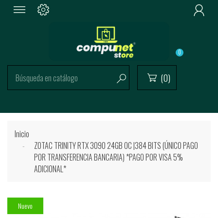

0
(0)


Inicio
ZOTAC TRINITY RTX 3090 24GB OC |384 BITS (ÚNICO PAGO
POR TRANSFERENCIA BANCARIA) *PAGO POR VISA 5%
ADICIONAL*
Nuevo