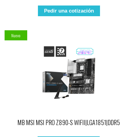
Pedir una cotización
Nuevo
MB MSI MSI PRO Z890-S WIFII|LGA1851|DDR5