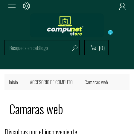

0
(0)


Inicio
ACCESORIO DE COMPUTO
Camaras web
Camaras web
Disculpas por el inconveniente.