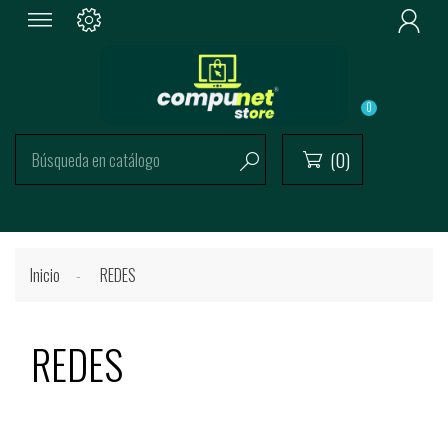

0
(0)


Inicio
REDES
REDES