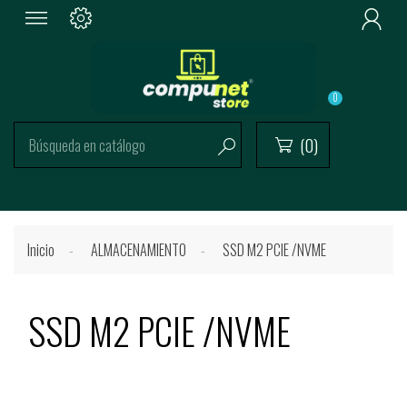

0
(0)


Inicio
ALMACENAMIENTO
SSD M2 PCIE /NVME
SSD M2 PCIE /NVME