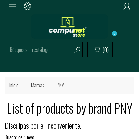

0
(0)


Inicio
Marcas
PNY
List of products by brand PNY
Disculpas por el inconveniente.
Buscar de nuevo