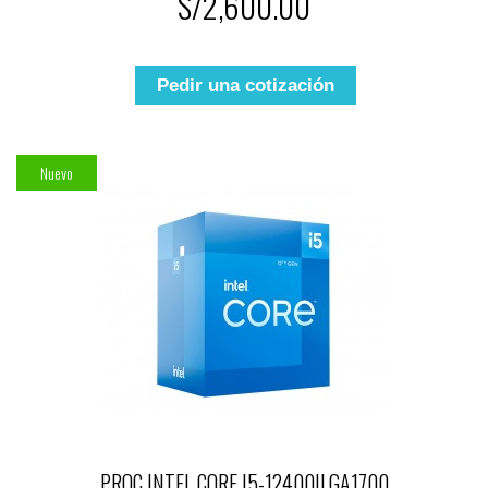
S/2,600.00
Pedir una cotización
Nuevo
PROC INTEL CORE I5-12400|LGA1700