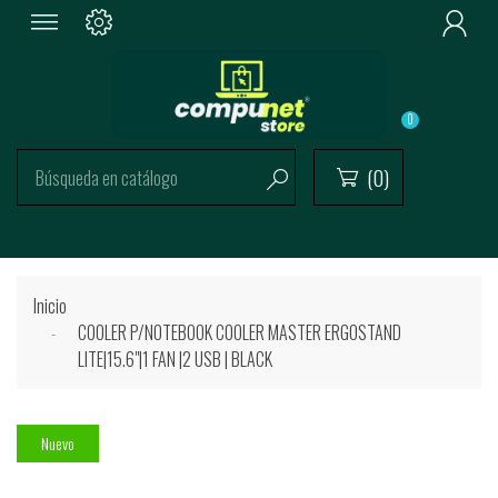

0
(0)


Inicio
COOLER P/NOTEBOOK COOLER MASTER ERGOSTAND
LITE|15.6"|1 FAN |2 USB | BLACK
Nuevo