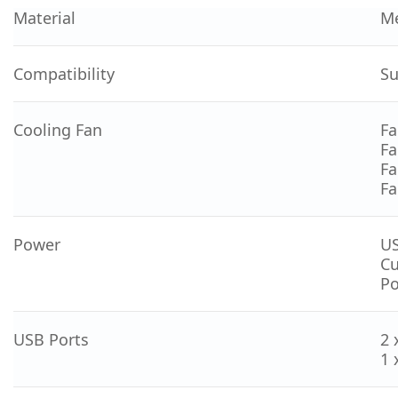
Material
Me
Compatibility
Su
Cooling Fan
Fa
Fa
Fa
Fa
Power
US
Cu
Po
USB Ports
2 
1 