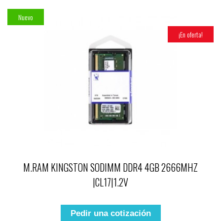
Nuevo
¡En oferta!
M.RAM KINGSTON SODIMM DDR4 4GB 2666MHZ
|CL17|1.2V
Pedir una cotización