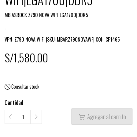
MB ASROCK Z790 NOVA WIFI|LGA1700|DDR5
.
VPN: Z790 NOVA WIFI |SKU: MBARZ790NOVAWF| COI: CP1465
S/1,580.00
Consultar stock

Cantidad
Agregar al carrito
