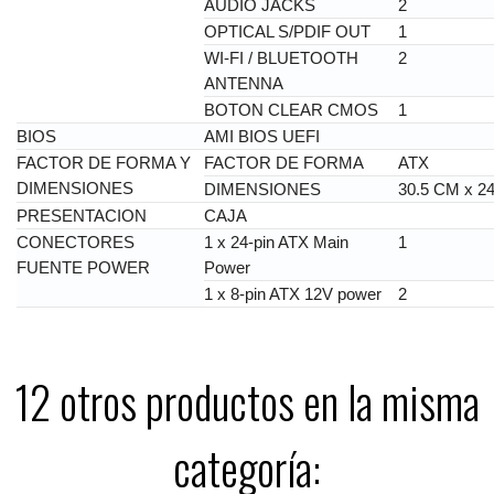
AUDIO JACKS
2
OPTICAL S/PDIF OUT
1
WI-FI / BLUETOOTH
2
ANTENNA
BOTON CLEAR CMOS
1
BIOS
AMI BIOS UEFI
FACTOR DE FORMA Y
FACTOR DE FORMA
ATX
DIMENSIONES
DIMENSIONES
30.5 CM x 2
PRESENTACION
CAJA
CONECTORES
1 x 24-pin ATX Main
1
FUENTE POWER
Power
1 x 8-pin ATX 12V power
2
12 otros productos en la misma
categoría: