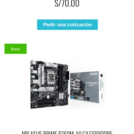
S/70.00
Pedir una cotización
Nuevo
MB ASUS PRIME B760M-A|LGA1700|DDR5