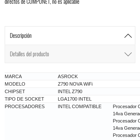
directos de COMPUNET, no es aplicable
Descripción
Detalles del producto
MARCA
ASROCK
MODELO
Z790 NOVA WiFi
CHIPSET
INTEL Z790
TIPO DE SOCKET
LGA1700 INTEL
PROCESADORES
INTEL COMPATIBLE
Procesador C
14va Genera
Procesador C
14va Genera
Procesador C