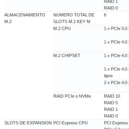
RAID 1
RAID 0
ALMACENAMIENTO
NUMERO TOTAL DE
6
M.2
SLOTS M.2 KEY M
M.2 CPU
1 x PCIe 5.0 
1 x PCIe 4.0 
M.2 CHIPSET
1 x PCIe 4.0 
1 x PCIe 4.0
tipos
2 x PCIe 4.0 
RAID PCIe o NVMe
RAID 10
RAID 5
RAID 1
RAID 0
SLOTS DE EXPANSION
PCI Express CPU
PCI Express 