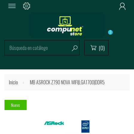

0
(0)


Inicio
MB ASROCK Z790 NOVA WIFI|LGA1700|DDR5
Nuevo