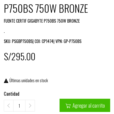
P750BS 750W BRONZE
FUENTE CERTIF GIGABYTE P750BS 750W BRONZE
.
SKU:
PSGBP750BS| COI: CP1474| VPN: GP-P750BS
S/295.00
Últimas unidades en stock

Cantidad
Agregar al carrito
