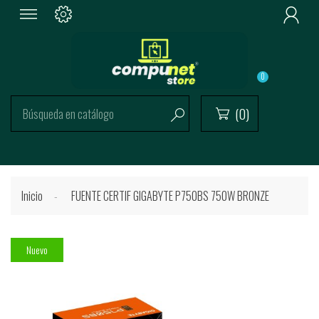

0
(0)


Inicio
FUENTE CERTIF GIGABYTE P750BS 750W BRONZE
Nuevo