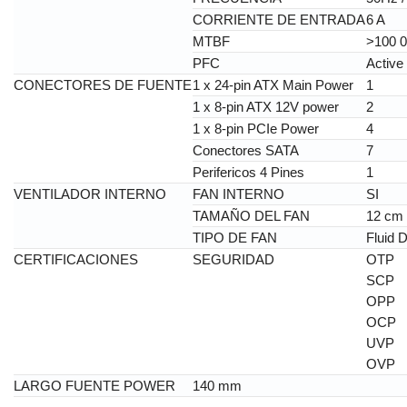
CORRIENTE DE ENTRADA
6 A
MTBF
>100 
PFC
Active
CONECTORES DE FUENTE
1 x 24-pin ATX Main Power
1
1 x 8-pin ATX 12V power
2
1 x 8-pin PCIe Power
4
Conectores SATA
7
Perifericos 4 Pines
1
VENTILADOR INTERNO
FAN INTERNO
SI
TAMAÑO DEL FAN
12 cm
TIPO DE FAN
Fluid 
CERTIFICACIONES
SEGURIDAD
OTP
SCP
OPP
OCP
UVP
OVP
LARGO FUENTE POWER
140 mm