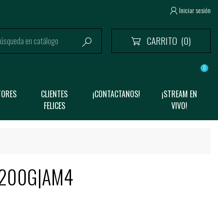
Iniciar sesión

CARRITO
(0)


0
TORES
CLIENTES
¡CONTACTANOS!
¡STREAM EN
FELICES
VIVO!
3200G|AM4