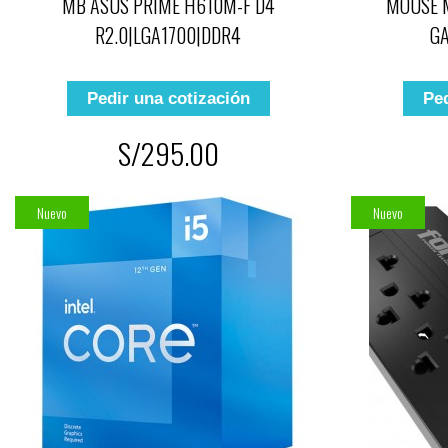
MB ASUS PRIME H610M-F D4
MOUSE M
R2.0|LGA1700|DDR4
G
Pedir una cotización
Ped
S/295.00
Nuevo
Nuevo