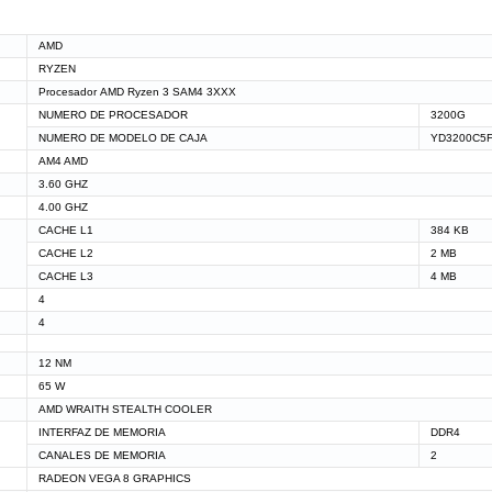
AMD
RYZEN
Procesador AMD Ryzen 3 SAM4 3XXX
NUMERO DE PROCESADOR
3200G
NUMERO DE MODELO DE CAJA
YD3200C5
AM4 AMD
3.60 GHZ
4.00 GHZ
CACHE L1
384 KB
CACHE L2
2 MB
CACHE L3
4 MB
4
4
12 NM
65 W
AMD WRAITH STEALTH COOLER
INTERFAZ DE MEMORIA
DDR4
CANALES DE MEMORIA
2
RADEON VEGA 8 GRAPHICS