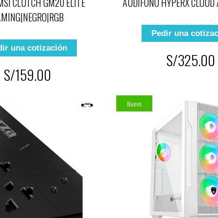
SI CLUTCH GM20 ELITE
AUDIFONO HYPERX CLOUD 
AMING|NEGRO|RGB
Pedir una cotiza
ir una cotización
S/325.00
S/159.00
Nuevo