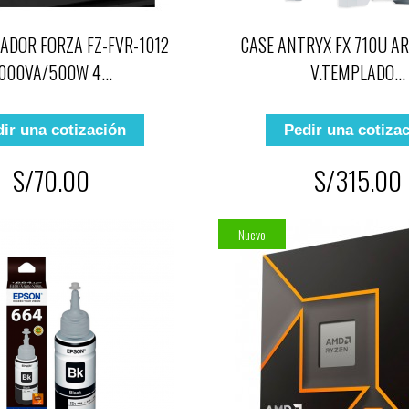
ZADOR FORZA FZ-FVR-1012
CASE ANTRYX FX 710U A
000VA/500W 4...
V.TEMPLADO...
ir una cotización
Pedir una cotiza
S/70.00
S/315.00
Nuevo