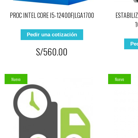
PROC INTEL CORE I5-12400F|LGA1700
ESTABILI
1
Pedir una cotización
Ped
S/560.00
Nuevo
Nuevo