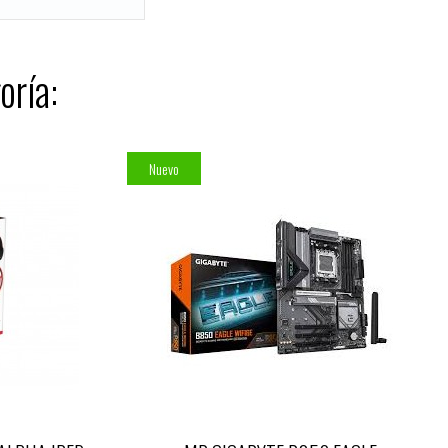
oría:
Nuevo