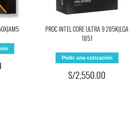
50X|AM5
PROC INTEL CORE ULTRA 9 285K|LGA
1851
ción
Pedir una cotización
0
S/2,550.00