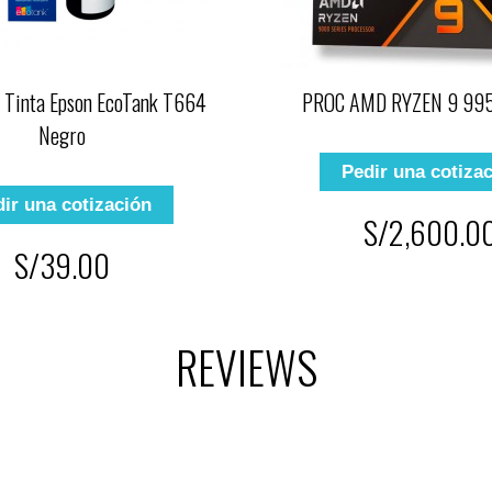
e Tinta Epson EcoTank T664
PROC AMD RYZEN 9 99
Negro
Pedir una cotiza
ir una cotización
S/2,600.0
S/39.00
REVIEWS