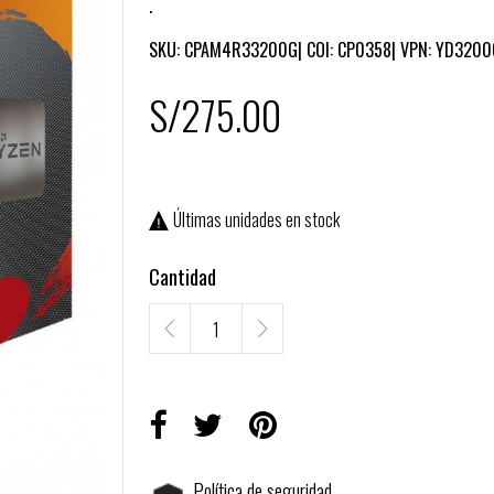
.
SKU:
CPAM4R33200G| COI: CP0358| VPN: YD320
S/275.00
Últimas unidades en stock

Cantidad
Política de seguridad