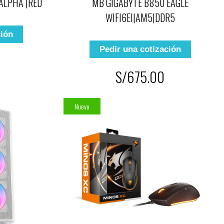
ALPHA |RED
MB GIGABYTE B850 EAGLE
WIFI6EI|AM5|DDR5
ción
Pedir una cotización
S/675.00
Nuevo