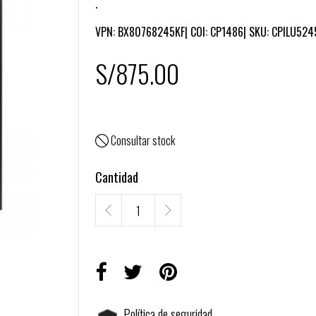
.
VPN: BX80768245KF| COI: CP1486| SKU: CPILU524
S/875.00
Consultar stock

Cantidad
Política de seguridad