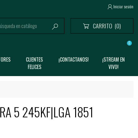
Iniciar sesión

CARRITO
(0)


0
TORES
CLIENTES
¡CONTACTANOS!
¡STREAM EN
FELICES
VIVO!
RA 5 245KF|LGA 1851