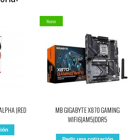
Nuevo
ALPHA |RED
MB GIGABYTE X870 GAMING
WIFI6|AM5|DDR5
ción
Pedir una cotización