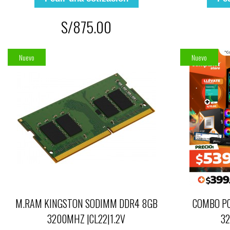
S/875.00
Nuevo
Nuevo
M.RAM KINGSTON SODIMM DDR4 8GB
COMBO PC
3200MHZ |CL22|1.2V
32