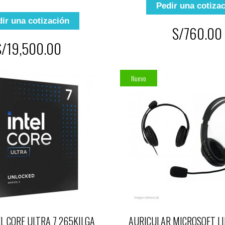
Pedir una cotiza
ir una cotización
S/760.00
S/19,500.00
Nuevo
L CORE ULTRA 7 265K|LGA
AURICULAR MICROSOFT LI