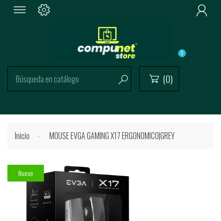

0
(0)


Inicio
MOUSE EVGA GAMING X17 ERGONOMICO|GREY
Nuevo